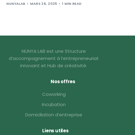
NUNYALAB
MARS 26, 2025
1 MIN READ
NUNYA LAB est une Structure
d’accompagnement à l’entrepreneuriat
innovant et Hub de créativité.
Nos offres
Coworking
Incubation
Domiciliation d’entreprise
Liens utiles